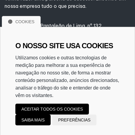
nossa empresa tudo o que precisa.
COOKIES
Rua Gustavo Pantaleão de Lima, nº 132
Centro - Valentim Gentil/SP
CEP. 15520-000
O NOSSO SITE USA COOKIES
(17) 3485-1501
(17) 3485-1501
Utilizamos cookies e outras tecnologias de
gareti@gareti.com.br
medição para melhorar a sua experiência de
CRC/2SP025589/O-5
navegação no nosso site, de forma a mostrar
conteúdo personalizado, anúncios direcionados,
analisar o tráfego do site e entender de onde
vêm os visitantes.
ACEITAR TODOS OS COOKIES
Copyright
2024
Garetti Escritório Contábil
|
SAIBA MAIS
PREFERÊNCIAS
Desenvolvido por
Sitecontabil
|
Administrador