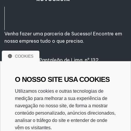
Venha fazer uma parceria de Sucesso! Encontre em
nossa empresa tudo o que precisa.
COOKIES
Rua Gustavo Pantaleão de Lima, nº 132
Centro - Valentim Gentil/SP
CEP. 15520-000
O NOSSO SITE USA COOKIES
(17) 3485-1501
(17) 3485-1501
Utilizamos cookies e outras tecnologias de
gareti@gareti.com.br
medição para melhorar a sua experiência de
CRC/2SP025589/O-5
navegação no nosso site, de forma a mostrar
conteúdo personalizado, anúncios direcionados,
analisar o tráfego do site e entender de onde
vêm os visitantes.